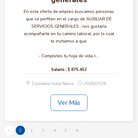
En esta oferta de empleo buscamos personas
que se perfilen en el cargo de AUXILIAR DE
SERVICIOS GENERALES , nos gustaría
acompañarte en tu camino laboral, por lo cual
te invitamos a que:
- Completes tu hoja de vida.<...
Salario :
$ 875.452
Colombia Huila Neiva
2026/07/29
Ver Más
‹
1
2
3
4
5
6
›