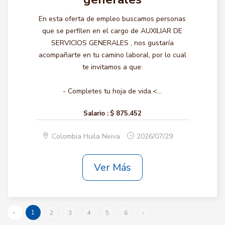
En esta oferta de empleo buscamos personas
que se perfilen en el cargo de AUXILIAR DE
SERVICIOS GENERALES , nos gustaría
acompañarte en tu camino laboral, por lo cual
te invitamos a que:
- Completes tu hoja de vida.<...
Salario :
$ 875.452
Colombia Huila Neiva
2026/07/29
Ver Más
‹
1
2
3
4
5
6
›