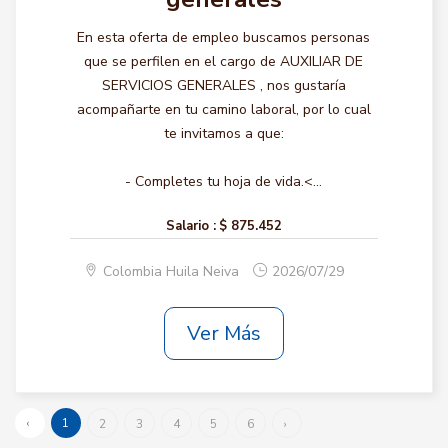
En esta oferta de empleo buscamos personas
que se perfilen en el cargo de AUXILIAR DE
SERVICIOS GENERALES , nos gustaría
acompañarte en tu camino laboral, por lo cual
te invitamos a que:
- Completes tu hoja de vida.<...
Salario :
$ 875.452
Colombia Huila Neiva
2026/07/29
Ver Más
‹
1
2
3
4
5
6
›