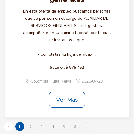
En esta oferta de empleo buscamos personas
que se perfilen en el cargo de AUXILIAR DE
SERVICIOS GENERALES , nos gustaría
acompañarte en tu camino laboral, por lo cual
te invitamos a que:
- Completes tu hoja de vida.<...
Salario :
$ 875.452
Colombia Huila Neiva
2026/07/29
Ver Más
‹
1
2
3
4
5
6
›