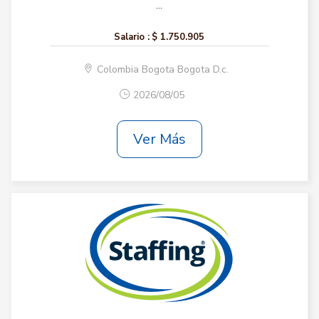
...
Salario :
$ 1.750.905
Colombia Bogota Bogota D.c.
2026/08/05
Ver Más