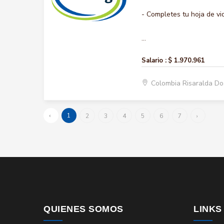
- Completes tu hoja de vi
...
Salario :
$ 1.970.961
Colombia Risaralda D
‹
1
2
3
4
5
6
7
›
QUIENES SOMOS
LINKS