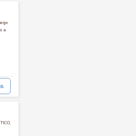
argo
s a
ás
STICO,