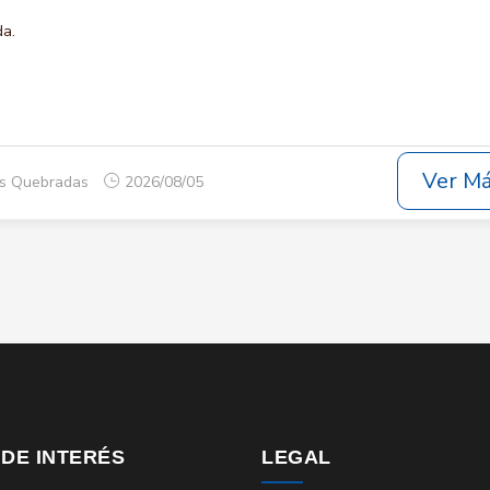
da.
Ver M
os Quebradas
2026/08/05
 DE INTERÉS
LEGAL