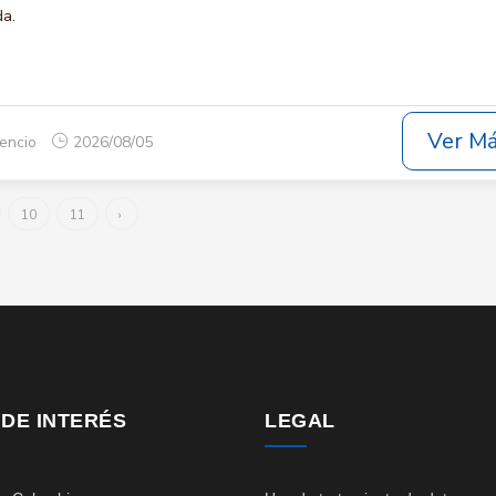
da.
Ver M
cencio
2026/08/05
10
11
›
 DE INTERÉS
LEGAL