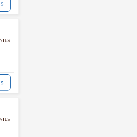
ás
LATES
ás
LATES