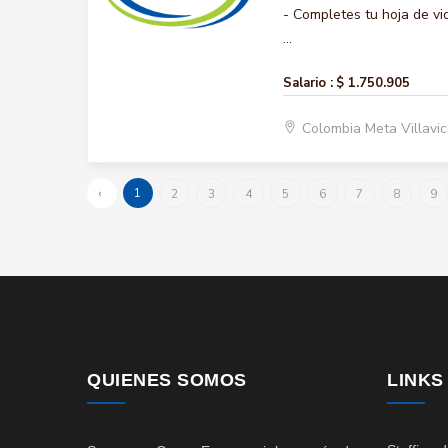
- Completes tu hoja de vi
...
Salario :
$ 1.750.905
Colombia Meta Villavi
‹
1
2
3
4
5
6
7
8
9
QUIENES SOMOS
LINKS