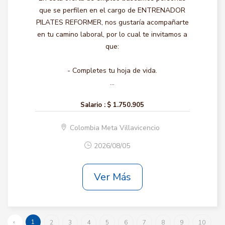
que se perfilen en el cargo de ENTRENADOR
PILATES REFORMER, nos gustaría acompañarte
en tu camino laboral, por lo cual te invitamos a
que:
- Completes tu hoja de vida.
...
Salario :
$ 1.750.905
Colombia Meta Villavicencio
2026/08/05
Ver Más
‹
1
2
3
4
5
6
7
8
9
10