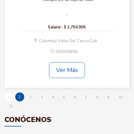
...
Salario :
$ 1.750.905
Colombia Valle Del Cauca Cali
2026/08/06
Ver Más
‹
1
2
3
4
5
6
7
8
9
10
11
›
CONÓCENOS