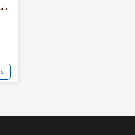
aría
ás