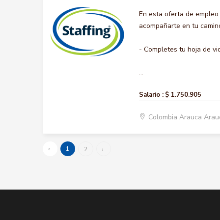
En esta oferta de empleo
acompañarte en tu camino 
- Completes tu hoja de vi
...
Salario :
$ 1.750.905
Colombia Arauca Ara
‹
1
2
›