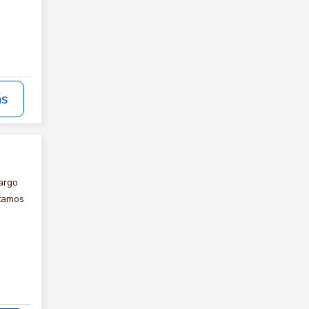
ás
argo
itamos