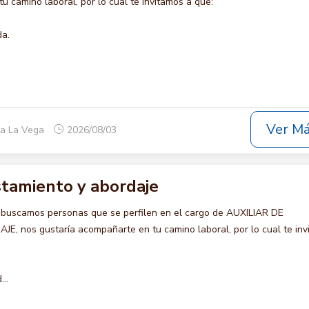
u camino laboral, por lo cual te invitamos a que:
da.
Ver M
ca La Vega
2026/08/03
istamiento y abordaje
 buscamos personas que se perfilen en el cargo de AUXILIAR DE
 nos gustaría acompañarte en tu camino laboral, por lo cual te inv
..