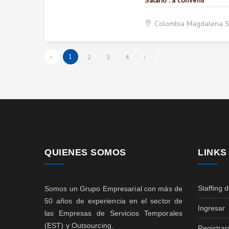
Salario :
a convenir
Colombia Magdalena 
‹
1
2
3
4
›
QUIENES SOMOS
LINKS
Staffing 
Somos un Grupo Empresarial con más de
50 años de experiencia en el sector de
Ingresar
las Empresas de Servicios Temporales
(EST) y Outsourcing.
Registrar