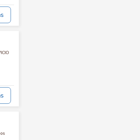
ás
VICIO
ás
nos