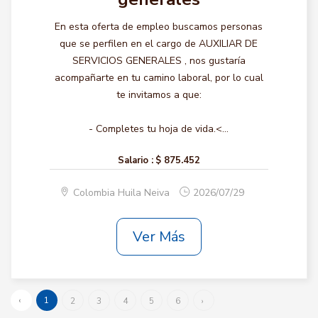
En esta oferta de empleo buscamos personas
que se perfilen en el cargo de AUXILIAR DE
SERVICIOS GENERALES , nos gustaría
acompañarte en tu camino laboral, por lo cual
te invitamos a que:
- Completes tu hoja de vida.<...
Salario :
$ 875.452
Colombia Huila Neiva
2026/07/29
Ver Más
‹
1
2
3
4
5
6
›