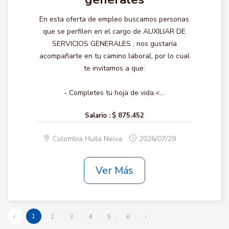
En esta oferta de empleo buscamos personas
que se perfilen en el cargo de AUXILIAR DE
SERVICIOS GENERALES , nos gustaría
acompañarte en tu camino laboral, por lo cual
te invitamos a que:
- Completes tu hoja de vida.<...
Salario :
$ 875.452
Colombia Huila Neiva
2026/07/29
Ver Más
‹
1
2
3
4
5
6
›