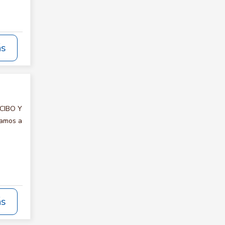
ás
ECIBO Y
tamos a
ás