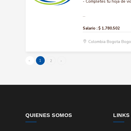
- Completes tu hoja de vi
...
Salario :
$ 1.780.502
Colombia Bogota Bogo
‹
1
2
›
QUIENES SOMOS
LINKS