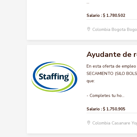
...
Salario :
$ 1.780.502
Colombia Bogota Bogo
Ayudante de re
En esta oferta de emple
SECAMIENTO (SILO BOLSA),
que:
- Completes tu ho...
Salario :
$ 1.750.905
Colombia Casanare Y