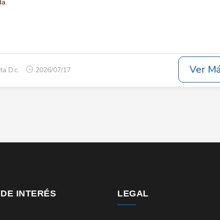
da.
Ver M
ta D.c.
2026/07/17
 DE INTERÉS
LEGAL