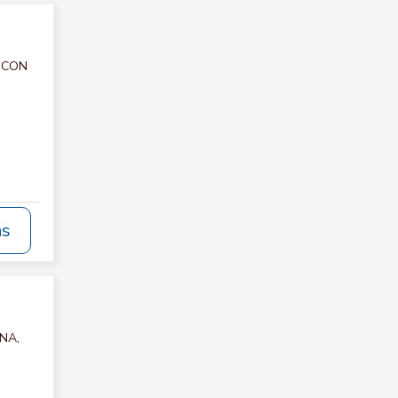
C CON
ás
INA,