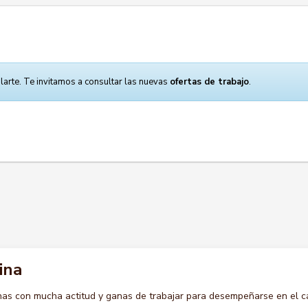
larte. Te invitamos a consultar las nuevas
ofertas de trabajo
.
ina
s con mucha actitud y ganas de trabajar para desempeñarse en el c