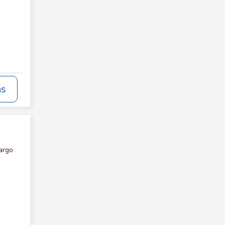
ás
argo