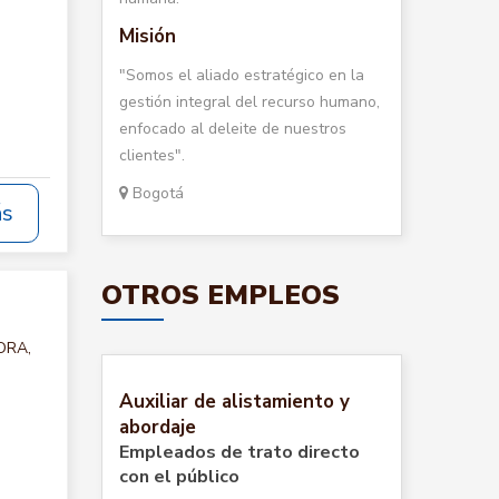
Misión
"Somos el aliado estratégico en la
gestión integral del recurso humano,
enfocado al deleite de nuestros
clientes".
Bogotá
ás
OTROS EMPLEOS
ORA,
Auxiliar de alistamiento y
abordaje
Empleados de trato directo
con el público