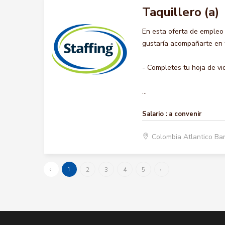
Taquillero (a)
En esta oferta de empleo
gustaría acompañarte en t
- Completes tu hoja de vi
...
Salario :
a convenir
Colombia Atlantico Ba
‹
1
2
3
4
5
›