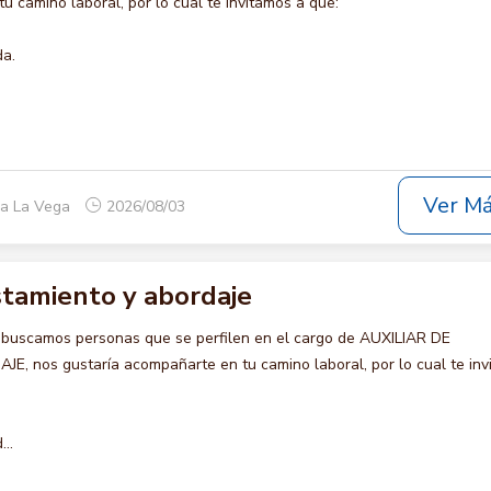
u camino laboral, por lo cual te invitamos a que:
da.
Ver M
ca La Vega
2026/08/03
istamiento y abordaje
 buscamos personas que se perfilen en el cargo de AUXILIAR DE
 nos gustaría acompañarte en tu camino laboral, por lo cual te inv
..