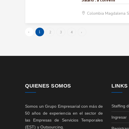
Salario :
a convenir
Colombia Magdalena 
‹
1
2
3
4
›
QUIENES SOMOS
LINKS
Staffing 
Somos un Grupo Empresarial con más de
50 años de experiencia en el sector de
Ingresar
las Empresas de Servicios Temporales
(EST) y Outsourcing.
Registrar