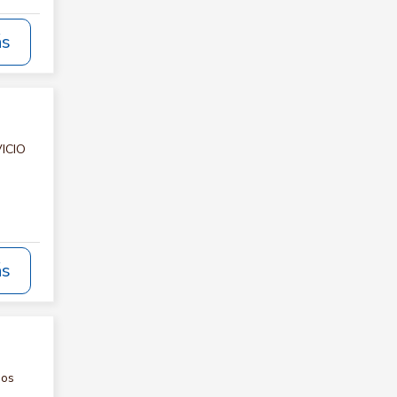
ás
VICIO
ás
nos