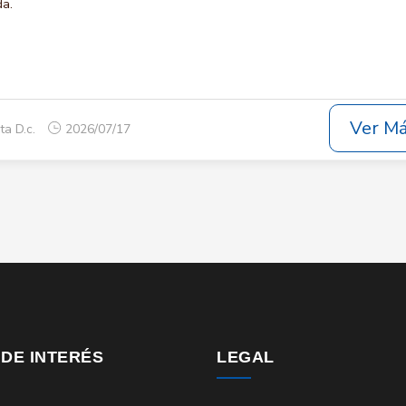
da.
Ver M
ta D.c.
2026/07/17
 DE INTERÉS
LEGAL