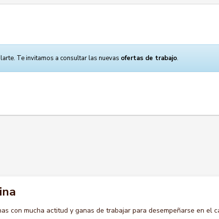
larte. Te invitamos a consultar las nuevas
ofertas de trabajo
.
ina
s con mucha actitud y ganas de trabajar para desempeñarse en el c