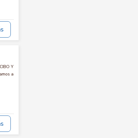
ás
ECIBO Y
tamos a
ás