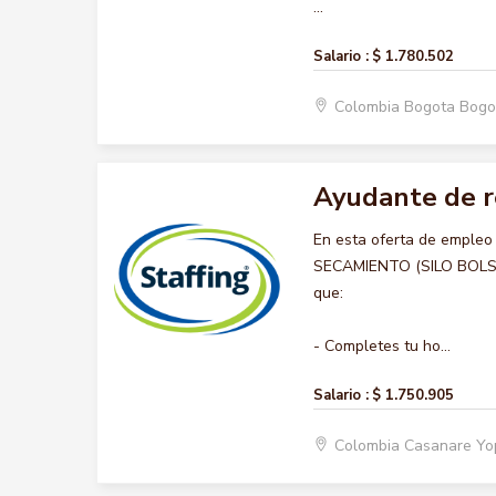
...
Salario :
$ 1.780.502
Colombia Bogota Bogo
Ayudante de re
En esta oferta de emple
SECAMIENTO (SILO BOLSA),
que:
- Completes tu ho...
Salario :
$ 1.750.905
Colombia Casanare Y