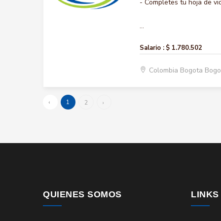
- Completes tu hoja de vi
...
Salario :
$ 1.780.502
Colombia Bogota Bogo
‹
1
2
›
QUIENES SOMOS
LINKS