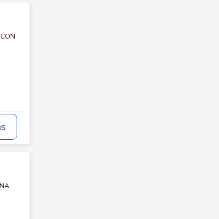
C CON
ás
INA,