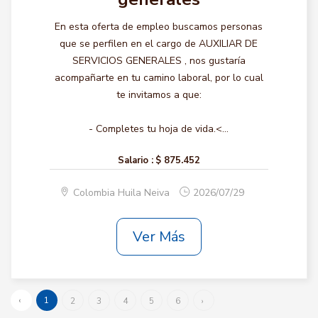
En esta oferta de empleo buscamos personas
que se perfilen en el cargo de AUXILIAR DE
SERVICIOS GENERALES , nos gustaría
acompañarte en tu camino laboral, por lo cual
te invitamos a que:
- Completes tu hoja de vida.<...
Salario :
$ 875.452
Colombia Huila Neiva
2026/07/29
Ver Más
‹
1
2
3
4
5
6
›