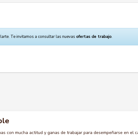
larte. Te invitamos a consultar las nuevas
ofertas de trabajo
.
ble
s con mucha actitud y ganas de trabajar para desempeñarse en el c