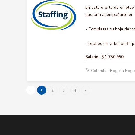
En esta oferta de empleo
gustaría acompañarte en t
- Completes tu hoja de vi
- Grabes un video perfil p
Salario :
$ 1.750.950
Colombia Bogota Bogo
‹
1
2
3
4
›