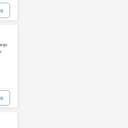
ás
argo
e:
ás