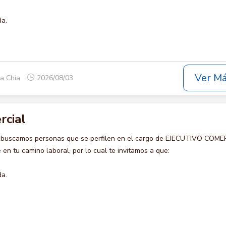
da.
Ver M
ca Chia
2026/08/03
rcial
o buscamos personas que se perfilen en el cargo de EJECUTIVO COME
en tu camino laboral, por lo cual te invitamos a que:
da.