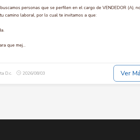
 buscamos personas que se perfilen en el cargo de VENDEDOR (A), n
u camino laboral, por lo cual te invitamos a que:
da.
ara que mej...
Ver M
ta D.c.
2026/08/03