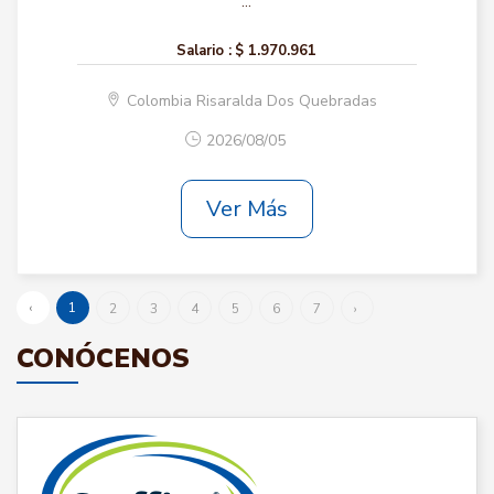
...
Salario :
$ 1.970.961
Colombia Risaralda Dos Quebradas
2026/08/05
Ver Más
‹
1
2
3
4
5
6
7
›
CONÓCENOS