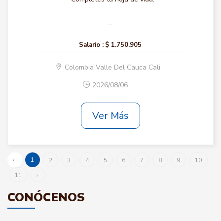
...
Salario :
$ 1.750.905
Colombia Valle Del Cauca Cali
2026/08/06
Ver Más
‹
1
2
3
4
5
6
7
8
9
10
11
›
CONÓCENOS