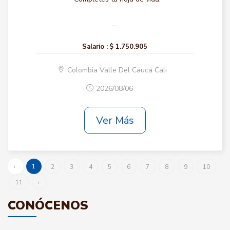
...
Salario :
$ 1.750.905
Colombia Valle Del Cauca Cali
2026/08/06
Ver Más
‹
1
2
3
4
5
6
7
8
9
10
11
›
CONÓCENOS