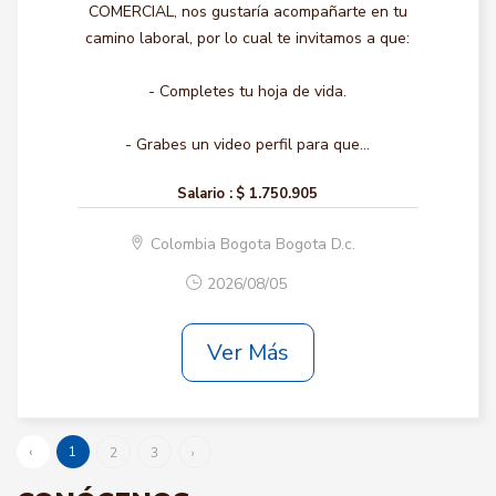
COMERCIAL, nos gustaría acompañarte en tu
camino laboral, por lo cual te invitamos a que:
- Completes tu hoja de vida.
- Grabes un video perfil para que...
Salario :
$ 1.750.905
Colombia Bogota Bogota D.c.
2026/08/05
Ver Más
‹
1
2
3
›