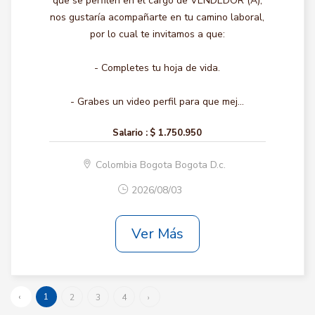
que se perfilen en el cargo de VENDEDOR (A),
nos gustaría acompañarte en tu camino laboral,
por lo cual te invitamos a que:
- Completes tu hoja de vida.
- Grabes un video perfil para que mej...
Salario :
$ 1.750.950
Colombia Bogota Bogota D.c.
2026/08/03
Ver Más
‹
1
2
3
4
›