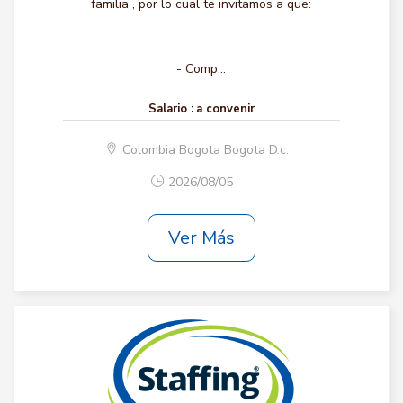
familia , por lo cual te invitamos a que:
- Comp...
Salario :
a convenir
Colombia Bogota Bogota D.c.
2026/08/05
Ver Más