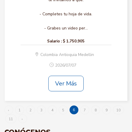
- Completes tu hoja de vida.
- Grabes un video per...
Salario :
$ 1.750.905
Colombia Antioquia Medellin
2026/07/07
Ver Más
6
‹
1
2
3
4
5
7
8
9
10
11
›