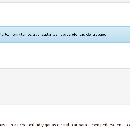
larte. Te invitamos a consultar las nuevas
ofertas de trabajo
.
s con mucha actitud y ganas de trabajar para desempeñarse en el c