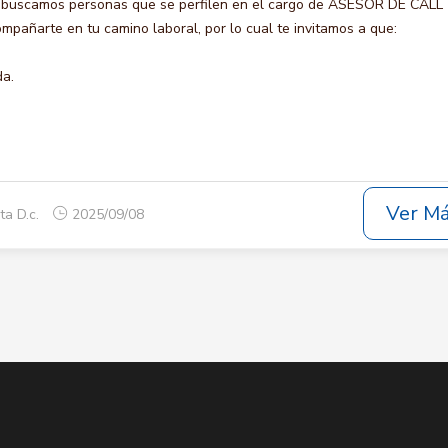
o buscamos personas que se perfilen en el cargo de ASESOR DE CALL
pañarte en tu camino laboral, por lo cual te invitamos a que:
da.
Ver M
ta D.c.
2025/09/08