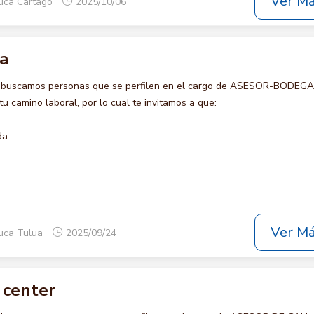
Ver M
auca Cartago
2025/10/06
a
o buscamos personas que se perfilen en el cargo de ASESOR-BODEGA 
u camino laboral, por lo cual te invitamos a que:
da.
Ver M
auca Tulua
2025/09/24
 center