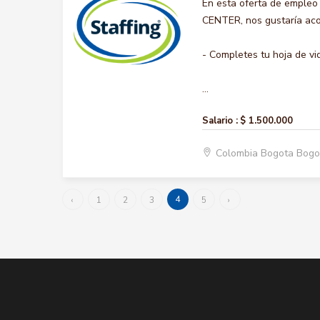
En esta oferta de emple
CENTER, nos gustaría acom
- Completes tu hoja de vi
...
Salario :
$ 1.500.000
Colombia Bogota Bogo
4
‹
1
2
3
5
›