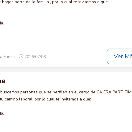
agas parte de la familia , por lo cual te invitamos a que:
da.
Ver M
ca Funza
2026/07/06
me
 buscamos personas que se perfilen en el cargo de CAJERA PART TIM
u camino laboral, por lo cual te invitamos a que:
da.