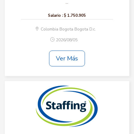
...
Salario :
$ 1.750.905
Colombia Bogota Bogota D.c.
2026/08/05
Ver Más