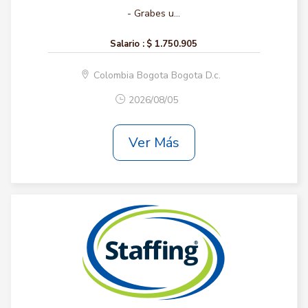
- Grabes u...
Salario :
$ 1.750.905
Colombia Bogota Bogota D.c.
2026/08/05
Ver Más