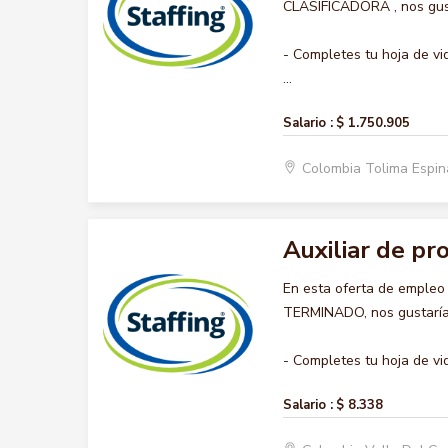
CLASIFICADORA , nos gusta
- Completes tu hoja de vi
...
Salario :
$ 1.750.905
Colombia Tolima Espi
Auxiliar de p
En esta oferta de emple
TERMINADO, nos gustaría 
- Completes tu hoja de vid
Salario :
$ 8.338