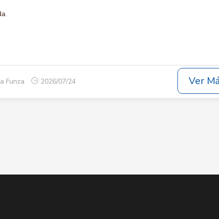
da.
Ver M
ca Funza
2026/07/24