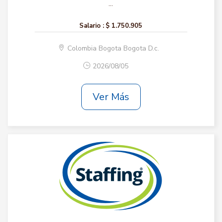
...
Salario :
$ 1.750.905
Colombia Bogota Bogota D.c.
2026/08/05
Ver Más