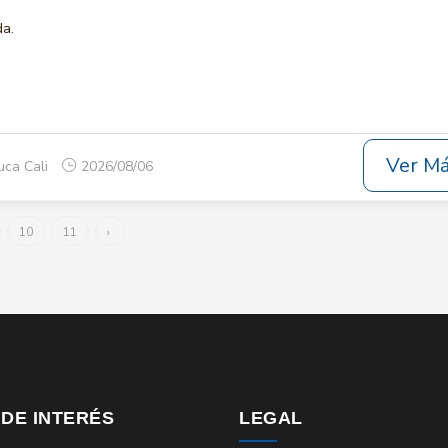
da.
Ver M
uca Cali
2026/08/06
10
11
›
 DE INTERÉS
LEGAL