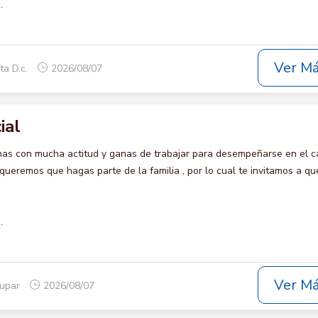
.
Ver M
ta D.c.
2026/08/07
ial
s con mucha actitud y ganas de trabajar para desempeñarse en el c
remos que hagas parte de la familia , por lo cual te invitamos a qu
.
Ver M
dupar
2026/08/07