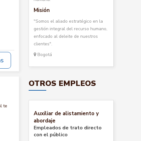
Misión
"Somos el aliado estratégico en la
gestión integral del recurso humano,
enfocado al deleite de nuestros
clientes".
Bogotá
ás
OTROS EMPLEOS
l te
Auxiliar de alistamiento y
abordaje
Empleados de trato directo
con el público