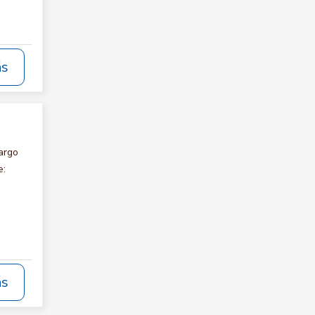
ás
argo
e:
ás