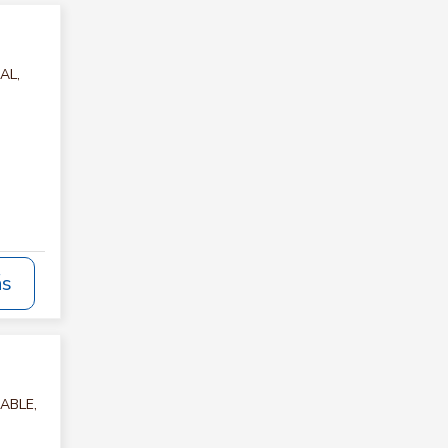
AL,
ás
TABLE,