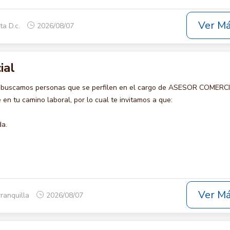
Ver M
ta D.c.
2026/08/07
ial
o buscamos personas que se perfilen en el cargo de ASESOR COMERCI
en tu camino laboral, por lo cual te invitamos a que:
da.
Ver M
rranquilla
2026/08/07