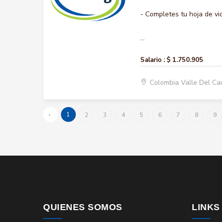
- Completes tu hoja de vi
...
Salario :
$ 1.750.905
Colombia Valle Del Ca
‹
1
2
3
4
5
6
7
8
9
QUIENES SOMOS
LINKS