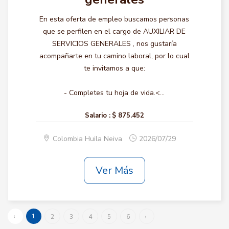
En esta oferta de empleo buscamos personas
que se perfilen en el cargo de AUXILIAR DE
SERVICIOS GENERALES , nos gustaría
acompañarte en tu camino laboral, por lo cual
te invitamos a que:
- Completes tu hoja de vida.<...
Salario :
$ 875.452
Colombia Huila Neiva
2026/07/29
Ver Más
‹
1
2
3
4
5
6
›