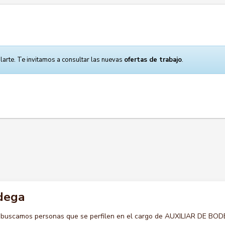
larte. Te invitamos a consultar las nuevas
ofertas de trabajo
.
odega
o buscamos personas que se perfilen en el cargo de AUXILIAR DE BO