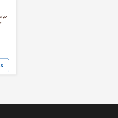
argo
e:
ás