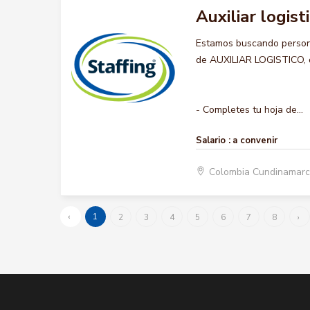
Auxiliar logist
Estamos buscando persona
de AUXILIAR LOGISTICO, qu
- Completes tu hoja de...
Salario :
a convenir
Colombia Cundinamar
‹
1
2
3
4
5
6
7
8
›