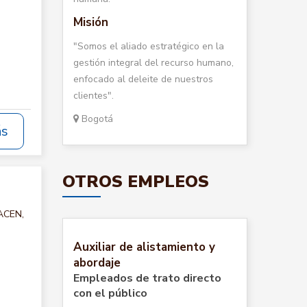
Misión
"Somos el aliado estratégico en la
gestión integral del recurso humano,
enfocado al deleite de nuestros
clientes".
Bogotá
ás
OTROS EMPLEOS
MACEN,
Auxiliar de alistamiento y
abordaje
Empleados de trato directo
con el público