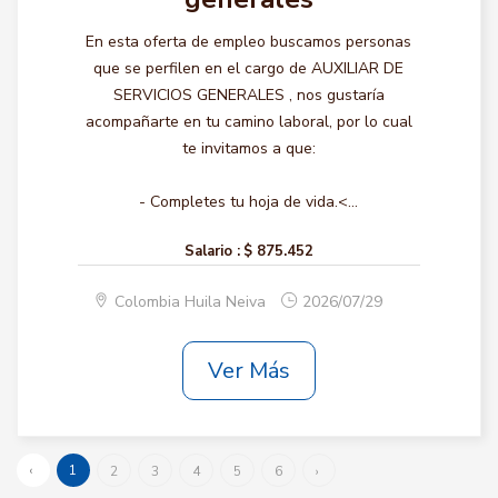
En esta oferta de empleo buscamos personas
que se perfilen en el cargo de AUXILIAR DE
SERVICIOS GENERALES , nos gustaría
acompañarte en tu camino laboral, por lo cual
te invitamos a que:
- Completes tu hoja de vida.<...
Salario :
$ 875.452
Colombia Huila Neiva
2026/07/29
Ver Más
‹
1
2
3
4
5
6
›