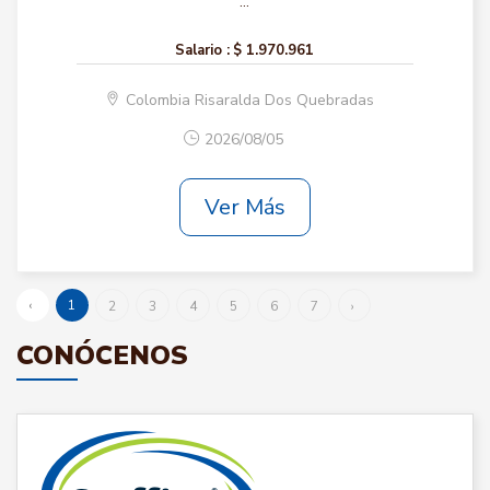
...
Salario :
$ 1.970.961
Colombia Risaralda Dos Quebradas
2026/08/05
Ver Más
‹
1
2
3
4
5
6
7
›
CONÓCENOS