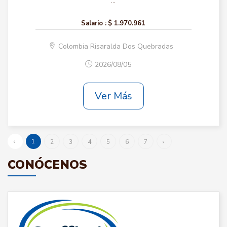
...
Salario :
$ 1.970.961
Colombia Risaralda Dos Quebradas
2026/08/05
Ver Más
‹
1
2
3
4
5
6
7
›
CONÓCENOS