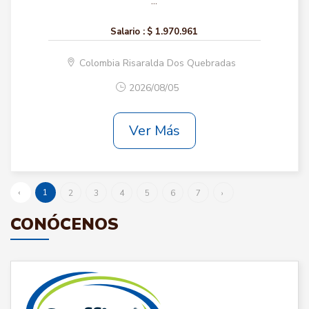
...
Salario :
$ 1.970.961
Colombia Risaralda Dos Quebradas
2026/08/05
Ver Más
‹
1
2
3
4
5
6
7
›
CONÓCENOS