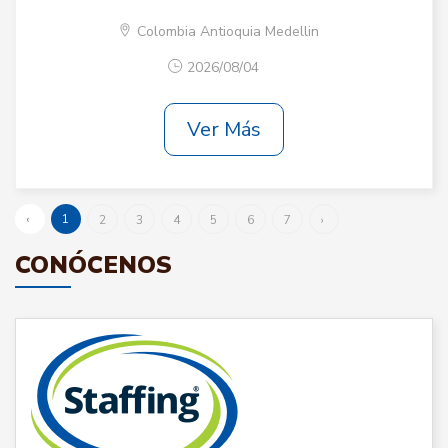
Colombia Antioquia Medellin
2026/08/04
Ver Más
‹
1
2
3
4
5
6
7
›
CONÓCENOS