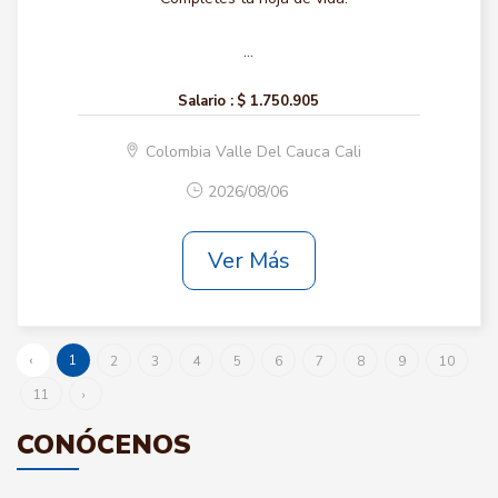
...
Salario :
$ 1.750.905
Colombia Valle Del Cauca Cali
2026/08/06
Ver Más
‹
1
2
3
4
5
6
7
8
9
10
11
›
CONÓCENOS