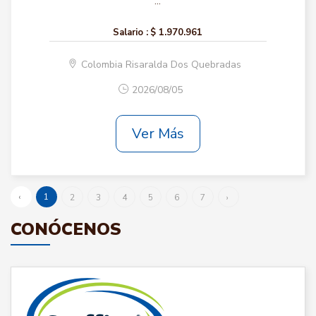
...
Salario :
$ 1.970.961
Colombia Risaralda Dos Quebradas
2026/08/05
Ver Más
‹
1
2
3
4
5
6
7
›
CONÓCENOS