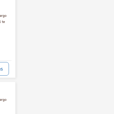
argo
 te
ás
argo