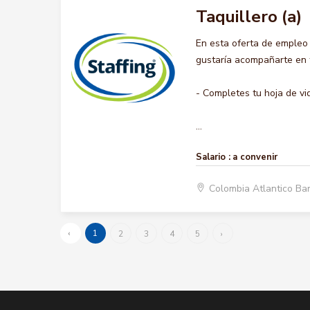
Taquillero (a)
En esta oferta de empleo
gustaría acompañarte en t
- Completes tu hoja de vi
...
Salario :
a convenir
Colombia Atlantico Ba
‹
1
2
3
4
5
›