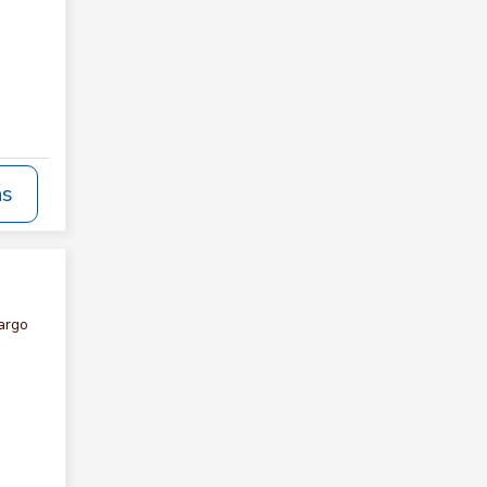
ás
argo