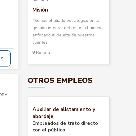
Misión
"Somos el aliado estratégico en la
gestión integral del recurso humano,
enfocado al deleite de nuestros
clientes".
Bogotá
ás
OTROS EMPLEOS
ORA,
Auxiliar de alistamiento y
abordaje
Empleados de trato directo
con el público