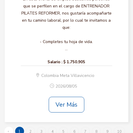
que se perfilen en el cargo de ENTRENADOR
PILATES REFORMER, nos gustaría acompañarte
en tu camino laboral, por lo cual te invitamos a
que:
- Completes tu hoja de vida.
...
Salario :
$ 1.750.905
Colombia Meta Villavicencio
2026/08/05
Ver Más
‹
1
2
3
4
5
6
7
8
9
10