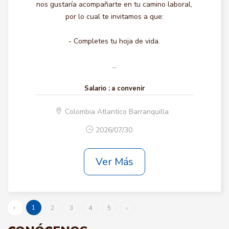
nos gustaría acompañarte en tu camino laboral,
por lo cual te invitamos a que:
- Completes tu hoja de vida.
...
Salario :
a convenir
Colombia Atlantico Barranquilla
2026/07/30
Ver Más
‹
1
2
3
4
5
›