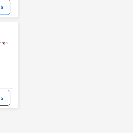
ás
argo
ás