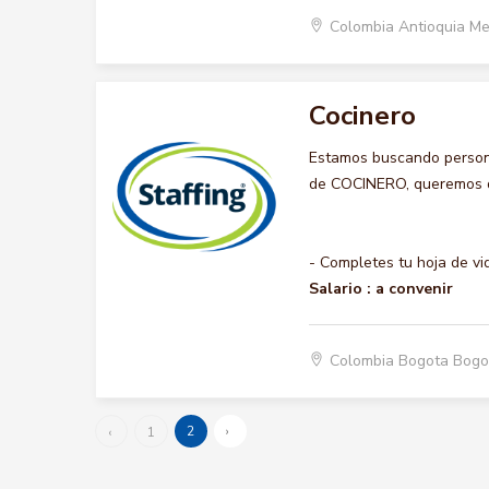
Colombia Antioquia Me
Cocinero
Estamos buscando persona
de COCINERO, queremos que
- Completes tu hoja de vi
Salario :
a convenir
Colombia Bogota Bogo
2
›
‹
1