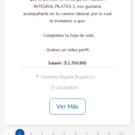
INTEGRAL PILATES 1, nos gustaría
acompañarte en tu camino laboral, por lo cual
te invitamos a que:
- Completes tu hoja de vida.
- Grabes un video perfil...
Salario :
$ 1.750.905
Colombia Bogota Bogota D.c.
2026/08/05
Ver Más
‹
1
2
3
4
5
6
7
8
9
10