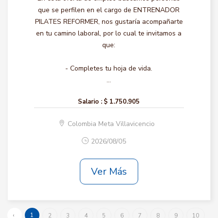
que se perfilen en el cargo de ENTRENADOR
PILATES REFORMER, nos gustaría acompañarte
en tu camino laboral, por lo cual te invitamos a
que:
- Completes tu hoja de vida.
...
Salario :
$ 1.750.905
Colombia Meta Villavicencio
2026/08/05
Ver Más
‹
1
2
3
4
5
6
7
8
9
10