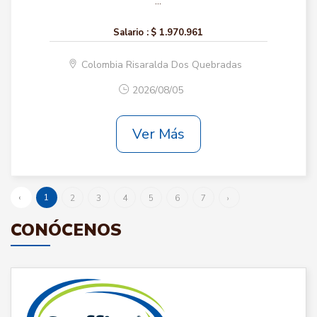
...
Salario :
$ 1.970.961
Colombia Risaralda Dos Quebradas
2026/08/05
Ver Más
‹
1
2
3
4
5
6
7
›
CONÓCENOS