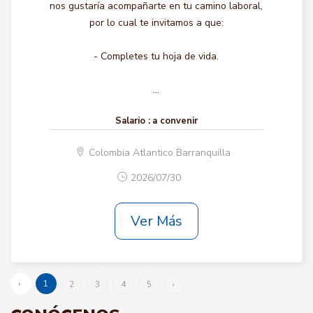
nos gustaría acompañarte en tu camino laboral,
por lo cual te invitamos a que:
- Completes tu hoja de vida.
...
Salario :
a convenir
Colombia Atlantico Barranquilla
2026/07/30
Ver Más
‹
1
2
3
4
5
›