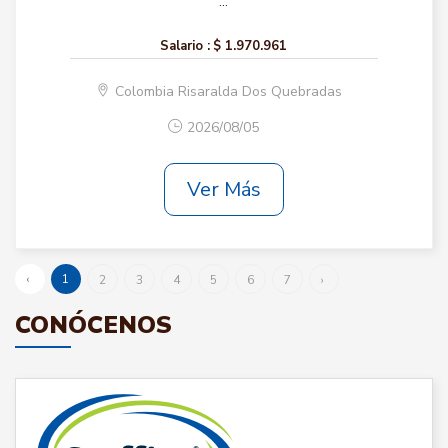
...
Salario :
$ 1.970.961
Colombia Risaralda Dos Quebradas
2026/08/05
Ver Más
‹
1
2
3
4
5
6
7
›
CONÓCENOS